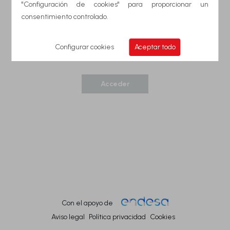
"Configuración de cookies" para proporcionar un
Iniciar Sesión
*
Correo electrónico
consentimiento controlado.
*
Contraseña
visibility
Configurar cookies
Aceptar todo
Recuperar contraseña
Acceder
Con el apoyo de
Aviso legal
Política privacidad
Cookies